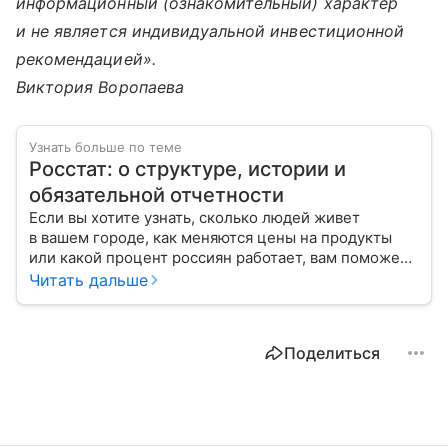
информационный (ознакомительный) характер
и не является индивидуальной инвестиционной
рекомендацией».
Виктория Воропаева
Узнать больше по теме
Росстат: о структуре, истории и
обязательной отчетности
Если вы хотите узнать, сколько людей живет
в вашем городе, как меняются цены на продукты
или какой процент россиян работает, вам поможет
Росстат. Расскажем, как взаимодействовать с этим
Читать дальше
ведомством и кто должен перед ним отчитываться.
Поделиться