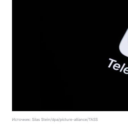
Источник:
Silas Stein/dpa/picture-alliance/TASS