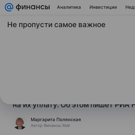
Аналитика
Инвестиции
Нед
Не пропусти самое важное
1 декабря 2025
Финансы Mail
У россиян остался д
налогов
У владельцев земельных участко
и транспортных средств 1 декабр
имущественных налогов за 2024 г
на их уплату. Об этом пишет РИА 
Маргарита Полянская
Автор Финансы Mail