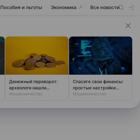
Пособия и льготы
Экономика
Все новости
Денежный переворот:
Спасите свои финансы:
археологи нашли
простые настройки
фальшивки XIV века
Мошенничество
против мошенников
Мошенничество