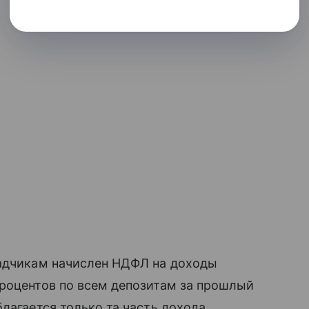
ладчикам начислен НДФЛ на доходы
процентов по всем депозитам за прошлый
лагается только та часть дохода,