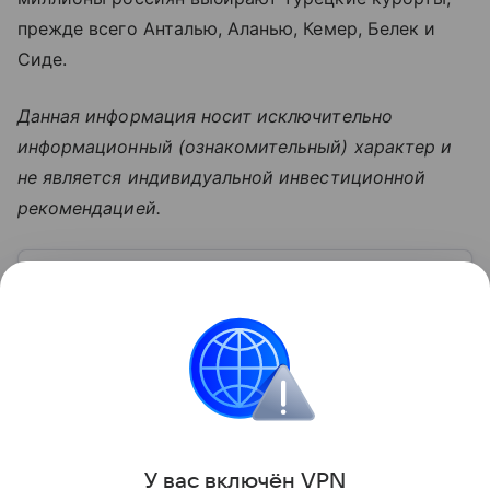
прежде всего Анталью, Аланью, Кемер, Белек и
Сиде.
Данная информация носит исключительно
информационный (ознакомительный) характер и
не является индивидуальной инвестиционной
рекомендацией.
Узнать больше по теме
Что такое инфляция: причины и
последствия
Этим термином называют социально-
экономическое явление. Существует этот процесс
уже давно. Появился он вместе с деньгами, потому
что эти составляющие неразрывно связаны друг с
Читать дальше
другом.
У вас включ
ён
V
P
N