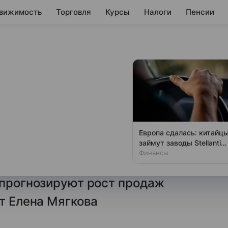
вижимость
Торговля
Курсы
Налоги
Пенсии
 и зрелищ:
 на Формулу-1 в
Европа сдалась: китайц
займут заводы Stellantis
 пройдут два этапа Формулы-1.
и Ford
Финансы
уются высоким спросом,
 прогнозируют рост продаж
ет Елена Мягкова