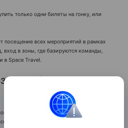
упить только одни билеты на гонку, или
ет посещение всех мероприятий в рамках
, вход в зоны, где базируются команды,
 в Space Travel.
ьзуется большим
ов на этапы Формулы-1 по итогам
сском Экспрессе» количество