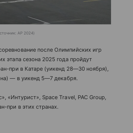
сточник:
AP 2024
соревнование после Олимпийских игр
их этапа сезона 2025 года пройдут
ран-при в Катаре (уикенд
28—30 ноября
),
ина) — в уикенд
5—7 декабря
.
, «Интурист», Space Travel, PAC Group,
н-при в этих странах.