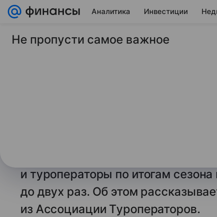
Аналитика
Инвестиции
Нед
Не пропусти самое важное
14 августа 2025
Финансы Mail
Туристы хотят гонок
сколько стоят туры
Катаре и Абу-Даби
В конце года на Ближнем Востоке
Туры на эти соревнования польз
и туроператоры по итогам сезона
до двух раз. Об этом рассказыва
из Ассоциации Туроператоров.