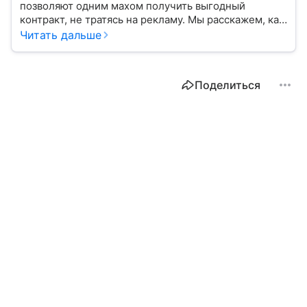
позволяют одним махом получить выгодный
контракт, не тратясь на рекламу. Мы расскажем, как
найти подходящий тендер и выиграть его.
Читать дальше
Поделиться