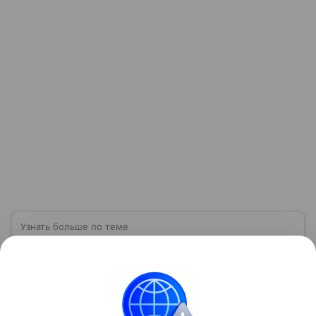
Узнать больше по теме
Газпромбанк: о перспективах в 2026
году
В статье рассказываем о ключевых направлениях
работы Газпромбанка, его достижениях и вызовах, с
которыми столкнулось финансовое учреждение.