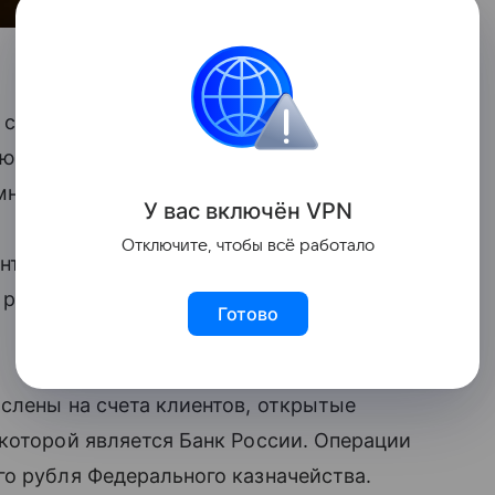
с 1 января
цифрового рубля
бюджетной системы РФ и переводе
мным учреждениям в цифровых рублях.
У вас включ
ён
V
P
N
Отключите, чтобы всё работало
нт по платежам из федерального
 рамках пилотного проекта по внедрению
Готово
слены на счета клиентов, открытые
которой является Банк России. Операции
о рубля Федерального казначейства.