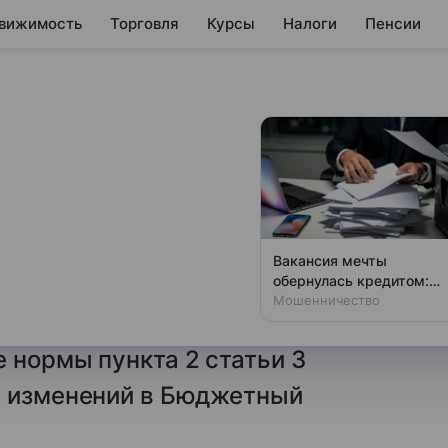
вижимость
Торговля
Курсы
Налоги
Пенсии
ал инструментом
 выплат бюджетной
Вакансия мечты
обернулась кредитом:
ации с цифровым рублем стали
новая уловка аферистов
Мошенничество
ений и выплат. В России
 нормы пункта 2 статьи 3
и изменений в Бюджетный