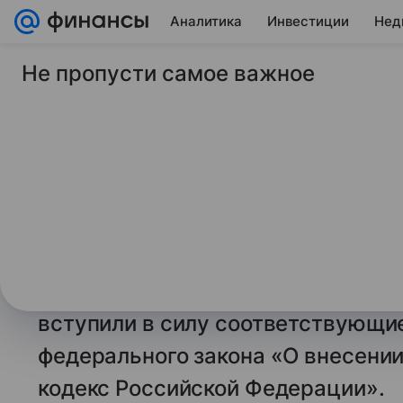
Аналитика
Инвестиции
Нед
Не пропусти самое важное
1 января 2026
ТАСС
Цифровой рубль ст
для поступлений и
системы
МОСКВА, 1 января. /ТАСС/. Опер
доступны для бюджетных поступл
вступили в силу соответствующие
федерального закона «О внесени
кодекс Российской Федерации».