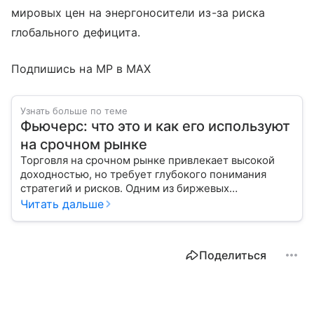
мировых цен на энергоносители из-за риска
глобального дефицита.
Подпишись на MP в MAX
Узнать больше по теме
Фьючерс: что это и как его используют
на срочном рынке
Торговля на срочном рынке привлекает высокой
доходностью, но требует глубокого понимания
стратегий и рисков. Одним из биржевых
инструментов для краткосрочных инвестиций
Читать дальше
выступает фьючерс. Расскажем, в чем его
особенности.
Поделиться