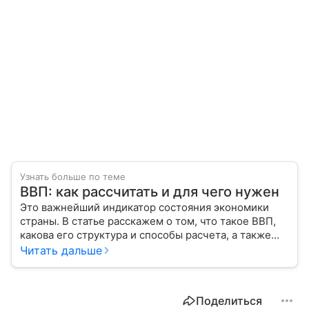
Узнать больше по теме
ВВП: как рассчитать и для чего нужен
Это важнейший индикатор состояния экономики
страны. В статье расскажем о том, что такое ВВП,
какова его структура и способы расчета, а также
приведем прогноз эксперта о росте валового
Читать дальше
внутреннего продукта в России в 2026 году.
Поделиться