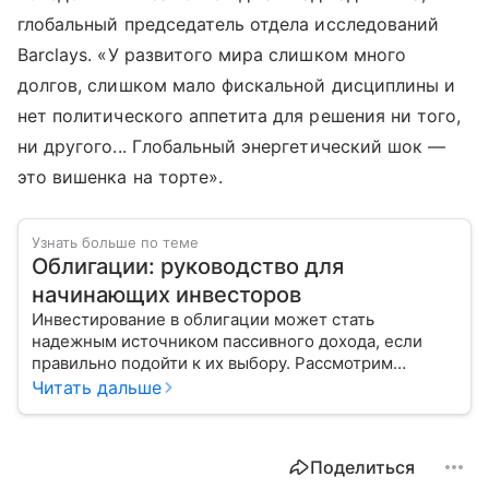
глобальный председатель отдела исследований
Barclays. «У развитого мира слишком много
долгов, слишком мало фискальной дисциплины и
нет политического аппетита для решения ни того,
ни другого... Глобальный энергетический шок —
это вишенка на торте».
Узнать больше по теме
Облигации: руководство для
начинающих инвесторов
Инвестирование в облигации может стать
надежным источником пассивного дохода, если
правильно подойти к их выбору. Рассмотрим
основные виды этих ценных бумаг и важные
Читать дальше
показатели, на которые стоит обратить внимание
при покупке.
Поделиться