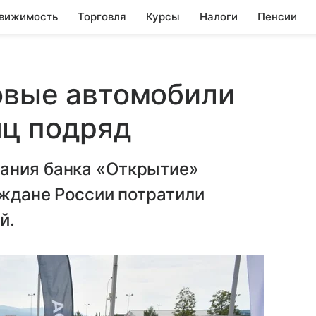
вижимость
Торговля
Курсы
Налоги
Пенсии
овые автомобили
яц подряд
ания банка «Открытие»
аждане России потратили
й.