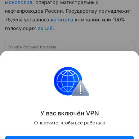
монополия
, оператор магистральных
нефтепроводов России. Государству принадлежит
78,55% уставного
капитала
компании, или 100%
голосующих
акций
.
Узнать больше по теме
Монополия: признаки, особенности,
примеры
Подробнее в статье рассмотрим, что такое
монополия, разберемся, в чем ее преимущества и
недостатки, выделим основные виды и признаки.
Читать дальше
Поделиться
У вас включ
ён
V
P
N
Отключите, чтобы всё работало