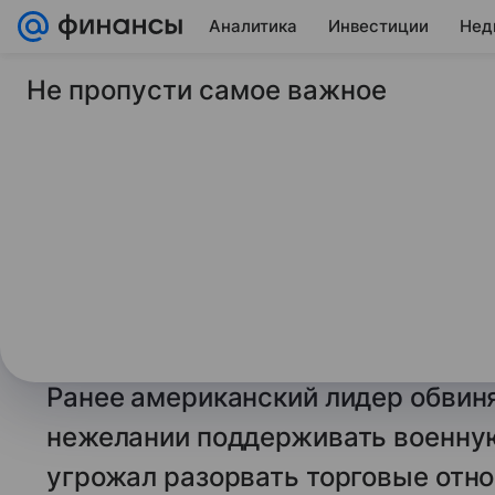
Аналитика
Инвестиции
Нед
Не пропусти самое важное
9 июля 2026
Финансы Mail
Трамп заявил, что 
«исправилась» посл
прекратить торгов
Президент США Дональд Трамп со
«исправилась» после его жесткой
Ранее американский лидер обвиня
нежелании поддерживать военную
угрожал разорвать торговые отн