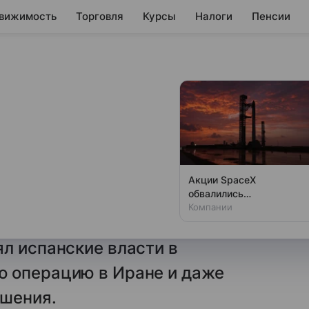
вижимость
Торговля
Курсы
Налоги
Пенсии
Испания
е угроз
лю
Акции SpaceX
обвалились
общил, что Испания
одновременно с аварией
Компании
 критики в адрес Мадрида.
на Луне
л испанские власти в
 операцию в Иране и даже
ошения.