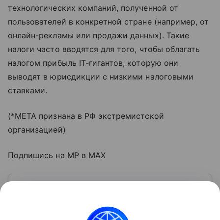
технологических компаний, полученной от
пользователей в конкретной стране (например, от
онлайн-рекламы или продажи данных). Такие
налоги часто вводятся для того, чтобы облагать
налогом прибыль IT-гигантов, которую они
выводят в юрисдикции с низкими налоговыми
ставками.
(*META признана в РФ экстремистской
организацией)
Подпишись на MP в MAX
Узнать больше по теме
Выручка: что нужно знать
предпринимателю
В статье разбираемся, что представляет собой