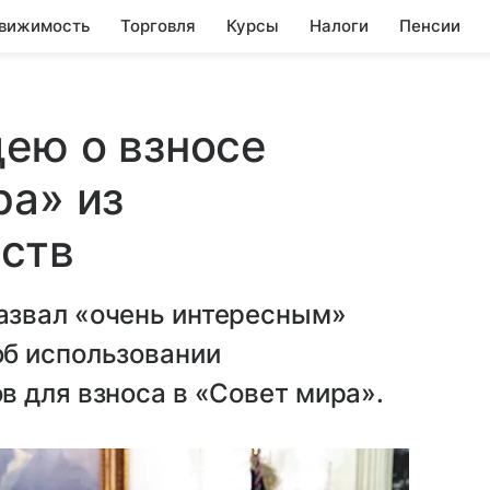
вижимость
Торговля
Курсы
Налоги
Пенсии
дею о взносе
ра» из
ств
азвал «очень интересным»
б использовании
 для взноса в «Совет мира».