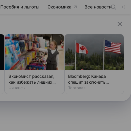
Пособия и льготы
Экономика
Все новости
Экономист рассказал,
Bloomberg: Канада
как избежать лишних
спешит заключить
трат при сборах в школу
Финансы
торговое соглашение с
Торговля
США