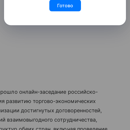
Готово
 прошло онлайн-заседание российско-
ия развитию торгово-экономических
ализации достигнутых договоренностей,
ний взаимовыгодного сотрудничества,
руктур обеих стран, включая проведение