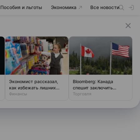
Пособия и льготы
Экономика
Все новости
Экономист рассказал,
Bloomberg: Канада
как избежать лишних
спешит заключить
трат при сборах в школу
Финансы
торговое соглашение с
Торговля
США