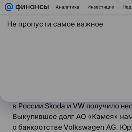
Аналитика
Инвестиции
Нед
Не пропусти самое важное
13 августа 2025
Газета Коммерсантъ
Тот еще жук. Росси
хочет обанкротить 
автоконцерн Volksw
Решение суда Нижегородской обл
почти 17 млрд руб. за разрыв сог
в России Skoda и VW получило не
Выкупившее долг АО «Камея» нам
о банкротстве Volkswagen AG. Ю