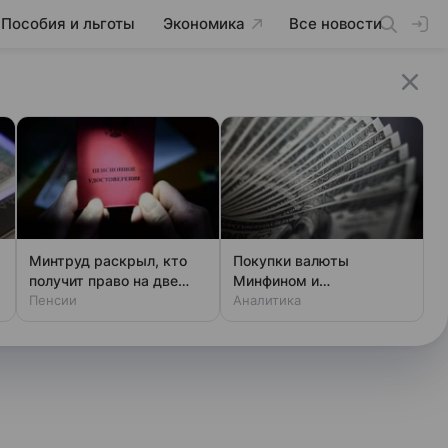
Пособия и льготы
Экономика
Все новости
Минтруд раскрыл, кто
Покупки валюты
получит право на две
Минфином и
пенсии
Пенсии
спекулянтами разогнали
Аналитика
курс до 83 руб./$