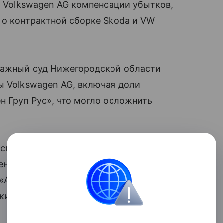
от Volkswagen AG компенсации убытков,
 о контрактной сборке Skoda и VW
ражный суд Нижегородской области
ы Volkswagen AG, включая доли
н Груп Рус», что могло осложнить
см. «Ъ» от 20 марта и 3 апреля 2023
шении сделки по продаже российских
«АГР Холдинг»). Стоимость сделки
кий концерн в отчетности.