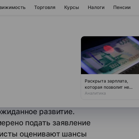
вижимость
Торговля
Курсы
Налоги
Пенсии
йский кредитор
немецкий
agen
Раскрыта зарплата,
которая позволит не
асти взыскать с Volkswagen AG
чувствовать зависти
Аналитика
лашения о контрактной сборке
ожиданное развитие.
ерено подать заявление
ристы оценивают шансы