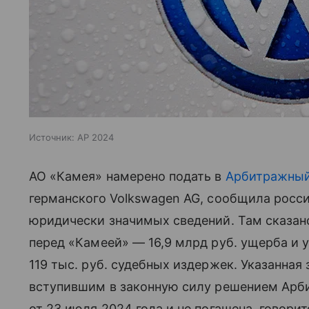
Источник:
AP 2024
АО «Камея» намерено подать в
Арбитражный
германского Volkswagen AG, сообщила росс
юридически значимых сведений. Там сказан
перед «Камеей» — 16,9 млрд руб. ущерба и у
119 тыс. руб. судебных издержек. Указанна
вступившим в законную силу решением Арб
от 23 июля 2024 года и не погашена, говори