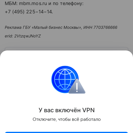
МБМ: mbm.mos.ru и по телефону:
+7 (495) 225−14−14
.
Реклама ГБУ «Малый бизнес Москвы», ИНН 7703766666
erid: 2VtzqwJNoYZ
Узнать больше по теме
Малый бизнес: инструкция по
открытию в 2026 году
В статье расскажем о преимуществах и недостатках
малого бизнеса, доступных мерах поддержки, а
также о перспективных отраслях в 2026 году.
Читать дальше
У вас включ
ён
V
P
N
Поделиться
Отключите, чтобы всё работало