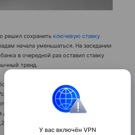
но решил сохранить
ключевую ставку
кладам начала уменьшаться. На заседании
банка в очередной раз оставил ставку
вычный тренд.
более выгодный вклад на рынке — на три
Условие действует только для новых
т 10 тысяч рублей. Для остальных
а доходность составит 20% годовых,
,2% годовых.
У вас включ
ён
V
P
N