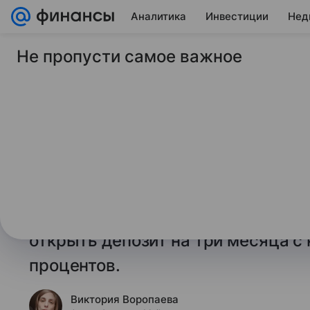
Аналитика
Инвестиции
Нед
Не пропусти самое важное
5 апреля 2025
Финансы Mail
Топ-8 банковских в
три месяца на 5 ап
Редакция Финансов Mail провела
на финансовом маркетплейсе «Фи
на 4 апреля 2025 года и выяснила
открыть депозит на три месяца с
процентов.
Виктория Воропаева