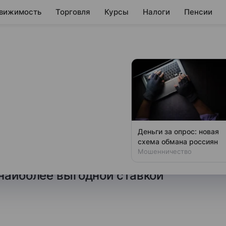
вижимость
Торговля
Курсы
Налоги
Пенсии
кладов сроком на
реля
 анализ предложений
Деньги за опрос: новая
нуслуги» по состоянию
схема обмана россиян
Мошенничество
, в каких банках можно
 наиболее выгодной ставкой