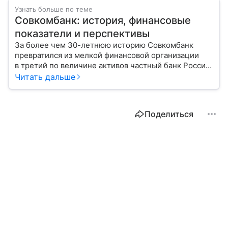
Узнать больше по теме
Совкомбанк: история, финансовые
показатели и перспективы
За более чем 30-летнюю историю Совкомбанк
превратился из мелкой финансовой организации
в третий по величине активов частный банк России.
Расскажем подробнее о его финансовых
Читать дальше
результатах и рисках, угрожающих стабильности
работы.
Поделиться