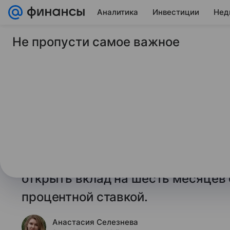
Аналитика
Инвестиции
Нед
Не пропусти самое важное
28 сентября 2025
Финансы Mail
Топ-6 банковских в
шесть месяцев на 2
Редакция Финансов Mail провела
на финансовом маркетплейсе «Фи
на 26 сентября 2025 года и опред
открыть вклад на шесть месяцев 
процентной ставкой.
Анастасия Селезнева