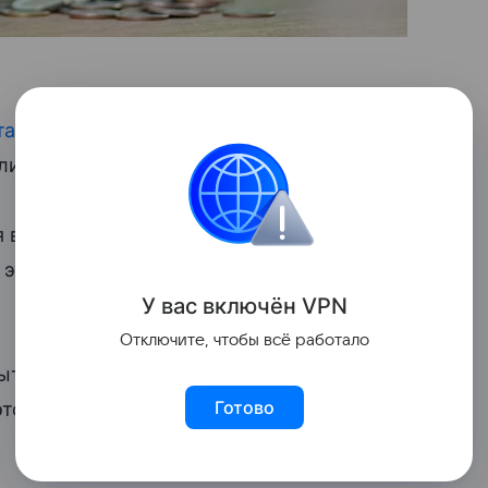
тавку
до 17% годовых. На этом фоне
ли процентные ставки по депозитам.
вклад под 30% годовых. Его предлагает
В этом же банке можно открыть вклад
У вас включ
ён
V
P
N
Отключите, чтобы всё работало
рыть
депозит
на сумму от 10 тысяч рублей
Готово
 этом банке можно положить под 14,9%