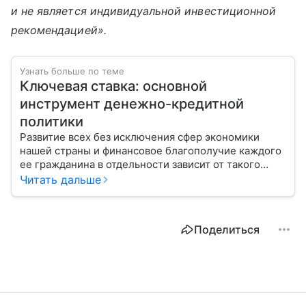
и не является индивидуальной инвестиционной
рекомендацией».
Узнать больше по теме
Ключевая ставка: основной
инструмент денежно-кредитной
политики
Развитие всех без исключения сфер экономики
нашей страны и финансовое благополучие каждого
ее гражданина в отдельности зависит от такого
показателя, как ключевая ставка. От чего зависит
Читать дальше
ее размер, расскажем в материале с помощью
эксперта.
Поделиться