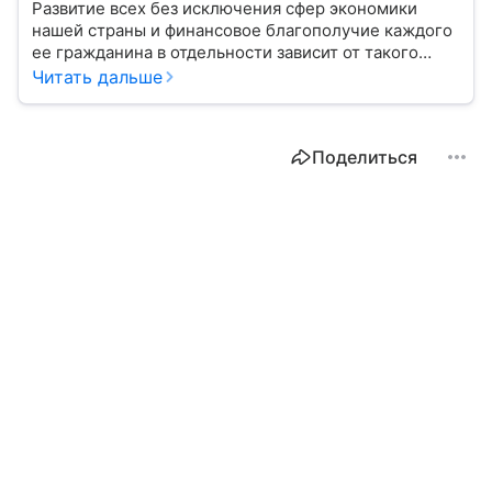
Развитие всех без исключения сфер экономики
нашей страны и финансовое благополучие каждого
ее гражданина в отдельности зависит от такого
показателя, как ключевая ставка. От чего зависит
Читать дальше
ее размер, расскажем в материале с помощью
эксперта.
Поделиться