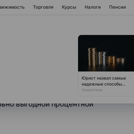
вижимость
Торговля
Курсы
Налоги
Пенсии
кладов сроком на
юля
 предложения, размещенные
Юрист назвал самые
нуслуги» по состоянию
надежные способы
хранения денег в 2026
Аналитика
, в каких банках можно открыть
году
льно выгодной процентной