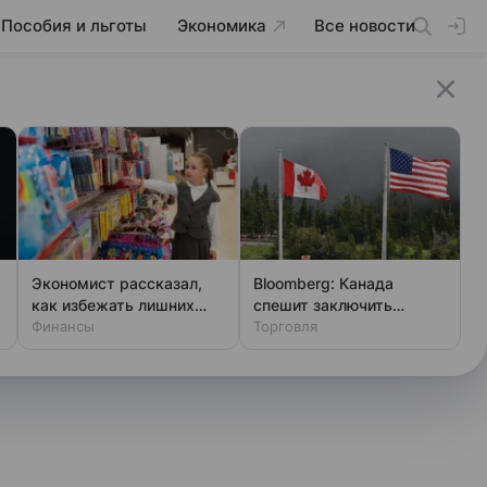
Пособия и льготы
Экономика
Все новости
Экономист рассказал,
Bloomberg: Канада
как избежать лишних
спешит заключить
трат при сборах в школу
Финансы
торговое соглашение с
Торговля
США