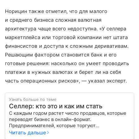
Норицин также отметил, что для малого
и среднего бизнеса сложная валютная
архитектура чаще всего недоступна. «У селлера
маркетплейса или торговой компании нет штата
финансистов и доступа к сложным деривативам.
Решающим фактором становится банк и его
готовые решения: насколько он умеет проводить
платежи в нужных валютах и берет ли на себя
часть операционных рисков», — указал эксперт.
Узнать больше по теме
Селлер: кто это и как им стать
С каждым годом растет число продавцов, которые
переводят бизнес в онлайн-формат.
Предпринимателей, которые торгуют
на маркетплейсах, называют селлерами. В статье
Читать дальше
разбираемся, в чем преимущество такой торговли.