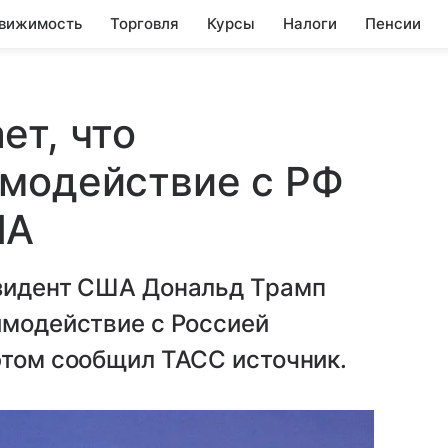
вижимость
Торговля
Курсы
Налоги
Пенсии
ет, что
имодействие с РФ
ША
идент США Дональд Трамп
имодействие с Россией
этом сообщил ТАСС источник.