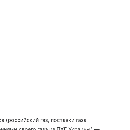
а (российский газ, поставки газа
ниями своего газа из ПХГ Украины) —