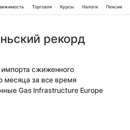
вижимость
Торговля
Курсы
Налоги
Пенсии
юньский рекорд
д импорта сжиженного
о месяца за все время
ые Gas Infrastructure Europe