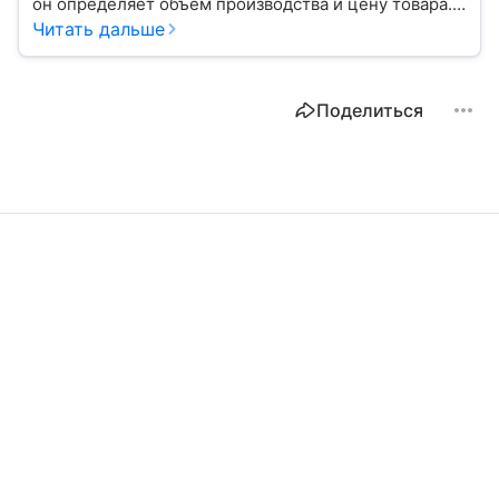
он определяет объем производства и цену товара.
С помощью эксперта расскажем, как рассчитать
Читать дальше
востребованность изделия на рынке.
Поделиться