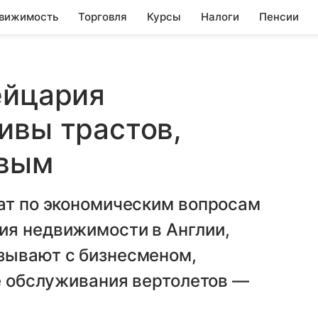
вижимость
Торговля
Курсы
Налоги
Пенсии
ейцария
ивы трастов,
овым
иат по экономическим вопросам
ия недвижимости в Англии,
зывают с бизнесменом,
же обслуживания вертолетов —