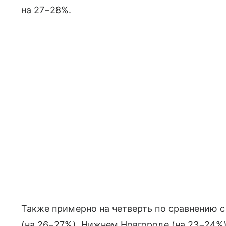
на 27−28%.
Также примерно на четверть по сравнению 
(на 26−27%), Нижнем Новгороде (на 23−24%)