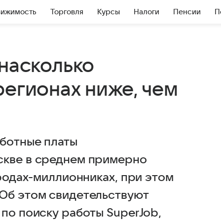
вижимость
Торговля
Курсы
Налоги
Пенсии
П
 насколько
регионах ниже, чем
ботные платы
скве в среднем примерно
ородах-миллионниках, при этом
 Об этом свидетельствуют
по поиску работы SuperJob,