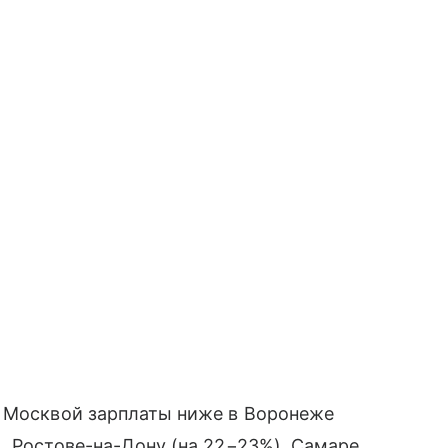
с Москвой зарплаты ниже в Воронеже
, Ростове-на-Дону (на 22−23%), Самаре