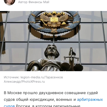
Автор Финансы Mail
Источник:
legion-media.ru/Тарасенков
Александр/PhotoXPress.ru
В Москве прошло двухдневное совещание судей
судов общей юрисдикции, военных и
арбитражных
судов
России, в котором региональные