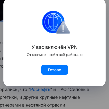
фти Судана Мухиддин ан-Наим Саид
У вас включ
ён
V
P
N
тва нефтяных компаний. Со слов
Отключите, чтобы всё работало
а ведомства Сергей Цивилев провёл
которых были рассмотрены перспективы
Готово
рились, что “
Роснефть
” и ПАО “Силовые
ргетики, и другие крупные нефтяные
ртнерами в нефтяной отрасли