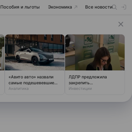
Пособия и льготы
Экономика
Все новости
«Авито авто» назвали
ЛДПР предложила
самые подешевевшие
закрепить
модели новых авто в РФ
Аналитика
неприкосновенность
Инвестиции
банковских вкладов