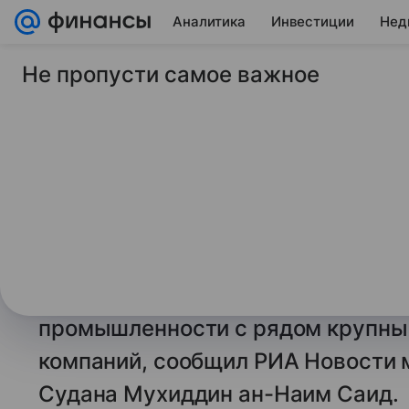
Аналитика
Инвестиции
Нед
Не пропусти самое важное
19 ноября 2024
© РИА Новости
Судан договорился 
партнерстве с росс
компаниями
МОСКВА, 19 ноя — РИА Новости.
С
о стратегическом партнёрстве в 
промышленности с рядом крупных
компаний, сообщил РИА Новости м
Судана Мухиддин ан-Наим Саид.