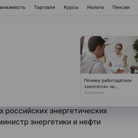
вижимость
Торговля
Курсы
Налоги
Пенсии
о стратегическом
ийскими
Почему работодатели
«охотятся» за
удан договорился
вчерашними студентами
Компании
области нефтяной
 российских энергетических
инистр энергетики и нефти