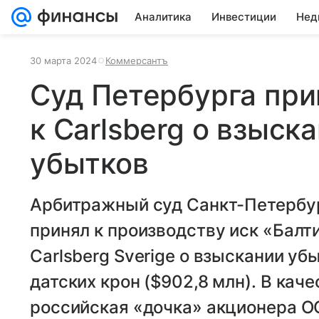
Аналитика
Инвестиции
Нед
30 марта 2024
Коммерсантъ
Суд Петербурга при
к Carlsberg о взыск
убытков
Арбитражный суд Санкт-Петербур
принял к производству иск «Балт
Carlsberg Sverige о взыскании уб
датских крон ($902,8 млн). В кач
российская «дочка» акционера ОО