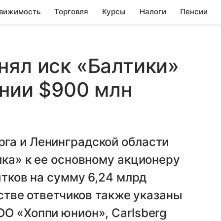
вижимость
Торговля
Курсы
Налоги
Пенсии
нял иск «Балтики»
ании $900 млн
га и Ленинградской области
ика» к ее основному акционеру
ытков на сумму 6,24 млрд
естве ответчиков также указаны
О «Хоппи юнион», Carlsberg