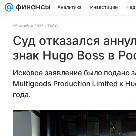
Аналитика
Инвестиции
Нед
25 ноября 2025
ТАСС
Суд отказался анну
знак Hugo Boss в Ро
Исковое заявление было подано з
Multigoods Production Limited к H
года.