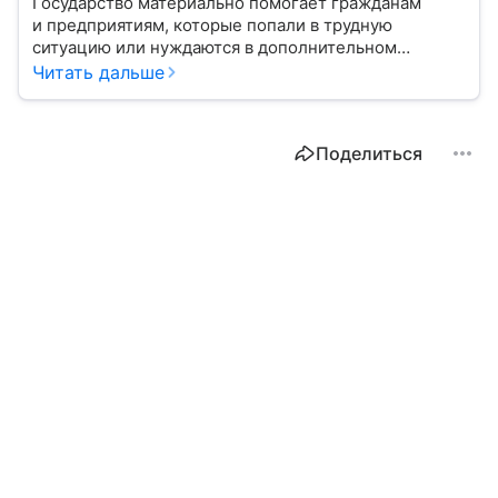
Государство материально помогает гражданам
и предприятиям, которые попали в трудную
ситуацию или нуждаются в дополнительном
стимулировании. С помощью эксперта расскажем,
Читать дальше
кому полагаются субсидии и куда обращаться
для их получения.
Поделиться