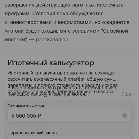
завершения действующих льготных ипотечных
программ. «Условия пока обсуждаются
с министерствами и ведомствами, но ожидается,
что они будут сходными с условиями “Семейной
ипотеки”, — рассказал он.
Ипотечный калькулятор
Ипотечный калькулятор позволяет за секунды
рассчитать ежемесячный платёж, общую сумму
переплаты и полную стоимость кредита исходя
Важно понимать, что результаты, полученные с
из стоимости жилья, первоначального взноса,
помощью калькулятора, являются
Еще
ставки и срока. Платежи бывают двух типов —
ориентировочными. После подачи заявки банк
аннуитетный (фиксированный на весь срок) или
ознакомится с вашей кредитной историей и
Стоимость жилья
дифференцированный (убывающий).
кредитным рейтингом и на основании вашего
кредитного потенциала предложит точные
условия сотрудничества.
Первоначальный взнос