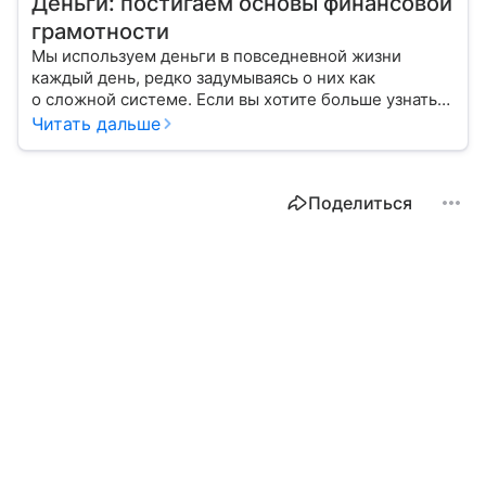
Деньги: постигаем основы финансовой
грамотности
Мы используем деньги в повседневной жизни
каждый день, редко задумываясь о них как
о сложной системе. Если вы хотите больше узнать
об этом финансовом инструменте и его функциях,
Читать дальше
читайте наш материал.
Поделиться