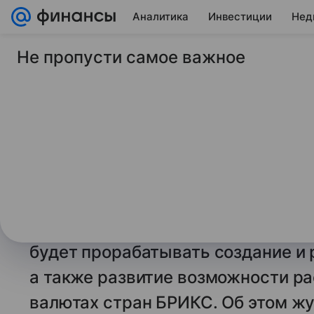
Аналитика
Инвестиции
Нед
Не пропусти самое важное
28 июня 2024
ТАСС
Страны БРИКС под
инициативу РФ по с
биржи
МОСКВА, 28 июня. /ТАСС/. Стра
инициативу РФ по созданию зерн
будет прорабатывать создание и 
а также развитие возможности р
валютах стран БРИКС. Об этом ж