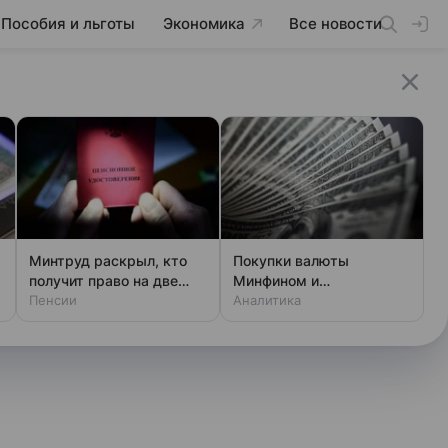
Пособия и льготы
Экономика
Все новости
Минтруд раскрыл, кто
Покупки валюты
получит право на две
Минфином и
пенсии
Пенсии
спекулянтами разогнали
Аналитика
курс до 83 руб./$