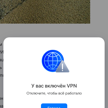
м БРИКС за поддержку российской
ИКС. И теперь в соответствии
рации Владимира Владимировича Путина
ь создание и развитие этой площадки
альных
валютах
стран БРИКС», — сказала
У вас включ
ён
V
P
N
Отключите, чтобы всё работало
инистров сельского хозяйства стран
занные с продовольственной