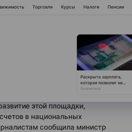
вижимость
Торговля
Курсы
Налоги
Пенсии
держали
озданию зерновой
Раскрыта зарплата,
которая позволит не
ны БРИКС поддержали
чувствовать зависти
Аналитика
овой биржи, Минсельхоз России
развитие этой площадки,
асчетов в национальных
урналистам сообщила министр