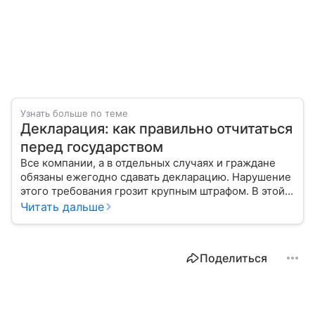
Узнать больше по теме
Декларация: как правильно отчитаться
перед государством
Все компании, а в отдельных случаях и граждане
обязаны ежегодно сдавать декларацию. Нарушение
этого требования грозит крупным штрафом. В этой
статье мы расскажем, каким бывает этот документ
Читать дальше
и как правильно его заполнить.
Поделиться