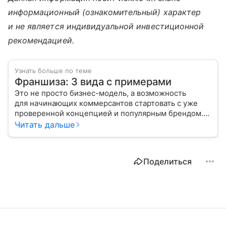
информационный (ознакомительный) характер
и не является индивидуальной инвестиционной
рекомендацией.
Узнать больше по теме
Франшиза: 3 вида с примерами
Это не просто бизнес-модель, а возможность
для начинающих коммерсантов стартовать с уже
проверенной концепцией и популярным брендом.
Речь идет о франшизе. Подробнее в материале —
Читать дальше
что это такое, каких форм и видов она бывает.
Поделиться