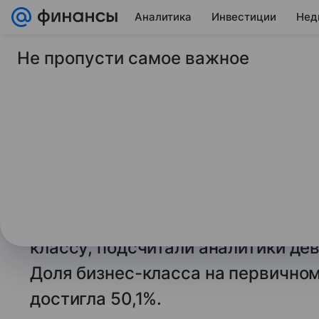
Аналитика
Инвестиции
Нед
Не пропусти самое важное
20 июня 2025
Финансы Mail
Доля бизнес-класса
новостроек Москвы
На рынке новостроек столицы на
бизнес-сегмент. 83,3% жилых про
в «старой» Москве с начала 2025 
классу, подсчитали аналитики де
Доля бизнес-класса на первично
достигла 50,1%.