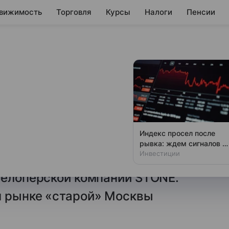
вижимость
Торговля
Курсы
Налоги
Пенсии
 на рынке
 превысила 50%
иболее активно развивается
Индекс просел после
ектов, стартовавших
рывка: ждем сигналов о
Озон и рубля
Инвестиции
года, относятся к бизнес-
велоперской компании STONE.
м рынке «старой» Москвы