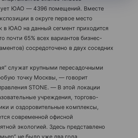
рует ЮАО — 4396 помещений. Вместе
экспозиции в округе первое место
к в ЮАО на данный сегмент приходится
то почти 65% всех вариантов бизнес-
таментов) сосредоточено в двух соседних
кая” служат крупными пересадочными
любую точку Москвы, — говорит
правления STONE. — В этой локации
азовательные учреждения, торгово-
ники и оздоровительные комплексы,
ется современной офисной
ятной экологией. Здесь представлено
мьер” не было уже два года.