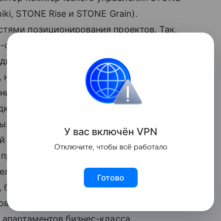
ki, STONE Rise и STONE Grain).
стями позиционирования проектов. Так,
с-сегменту проекты, которые сохраняют
едь, комплексы бизнес+ во многом
но сохраняют цены, присущие бизнес-
ия в сегменте составляет всего 1,4%.
дко пополняется за счет новостроек,
ых классов».
У вас включ
ён
V
P
N
й точки зрения сочетанием доступных
Отключите, чтобы всё работало
м проекты бизнес+ зачастую
ельно из-за статуса локаций —
Готово
, благодаря этому лишь растет
ов.
 апартаментов бизнес-класса