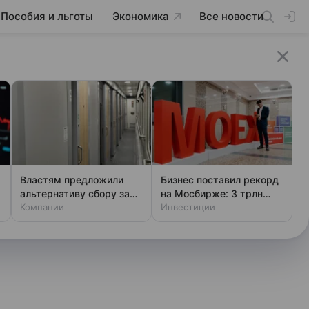
Пособия и льготы
Экономика
Все новости
Властям предложили
Бизнес поставил рекорд
т
альтернативу сбору за
на Мосбирже: 3 трлн
возврат ж/д билетов
Компании
рублей за один день
Инвестиции