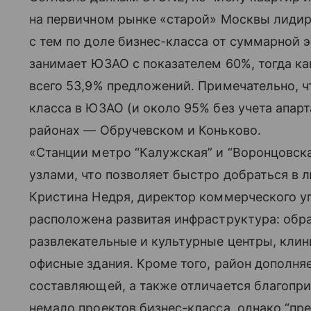
на первичном рынке «старой» Москвы лиди
с тем по доле бизнес-класса от суммарной 
занимает ЮЗАО с показателем 60%, тогда ка
всего 53,9% предложений. Примечательно, ч
класса в ЮЗАО (и около 95% без учета апар
районах — Обручевском и Коньково.
«Станции метро “Калужская” и “Воронцовс
узлами, что позволяет быстро добраться в 
Кристина Недря, директор коммерческого у
расположена развитая инфраструктура: обр
развлекательные и культурные центры, кли
офисные здания. Кроме того, район дополня
составляющей, а также отличается благопри
немало проектов бизнес-класса, однако “пре