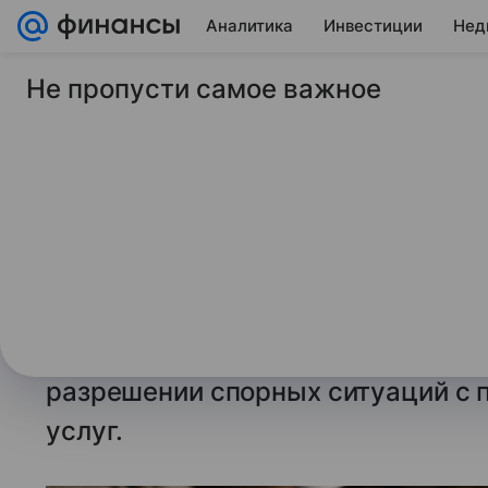
Аналитика
Инвестиции
Нед
Не пропусти самое важное
27 июня 2026
Финансы Mail
Столичный портал 
поможет решить сп
продавцом
На официальном сайте мэра Моск
портал потребителя предназначе
разрешении спорных ситуаций с 
услуг.