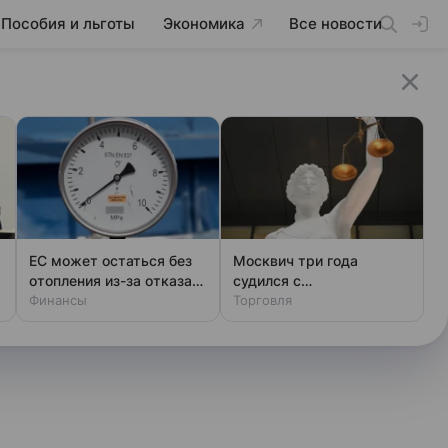
Пособия и льготы
Экономика
Все новости
ЕС может остаться без
Москвич три года
отопления из-за отказа
судился с
ФРГ закупать газ
Финансы
маркетплейсом из-за
Торговля
телевизора