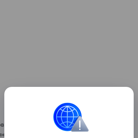
овать спор помогает письменная
лнителю услуги, с требованием