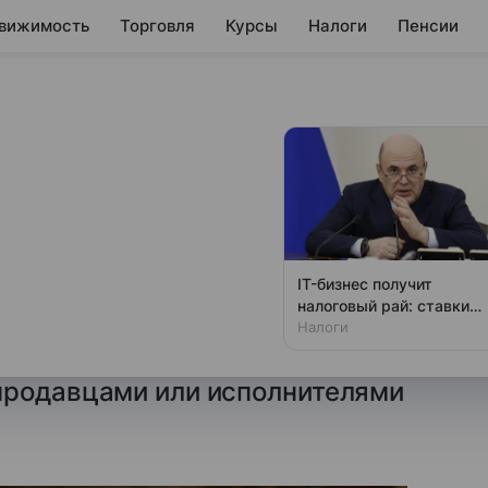
вижимость
Торговля
Курсы
Налоги
Пенсии
потребителя
орную ситуацию с
IT-бизнес получит
налоговый рай: ставки
вы сообщается, что столичный
снижают до 3%
Налоги
н для помощи горожанам в
продавцами или исполнителями