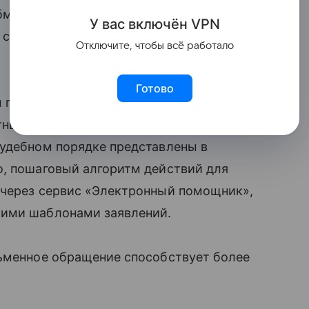
бменять товар. Передать такой документ
У вас включ
ён
V
P
N
способом, если это предусмотрено
Отключите, чтобы всё работало
Готово
 претензий и исковых заявлений.
тные шаблоны. Более подробные
судебном порядке представлены в
о, пошаговый алгоритм действий для
 через сервис «Электронный помощник»,
щими шаблонами заявлений.
сьменное обращение способствует более