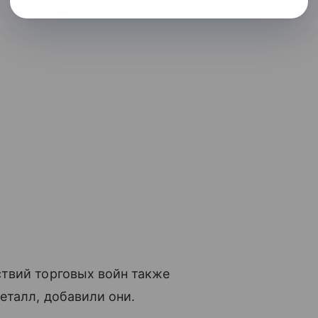
твий торговых войн также
еталл, добавили они.