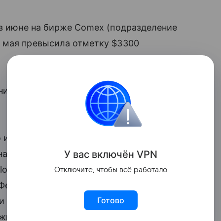
в июне на бирже Comex (подразделение
 мая превысила отметку $3300
ни стоимость золота составляла $3307
о исторического рекорда: на Чикагской
У вас включ
ён
V
P
N
а золото подорожали на 2,3%
loomberg, рост цен на золото стал
Отключите, чтобы всё работало
 Федеральной резервной системы США
Готово
и факторы, по мнению аналитиков,
ежище».