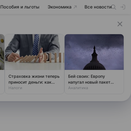
Пособия и льготы
Экономика
Все новости
Страховка жизни теперь
Бей своих: Европу
приносит деньги: как
напугал новый пакет
получить вычет
Налоги
«адских санкций» США
Аналитика