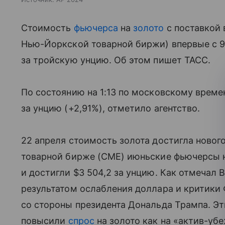
Стоимость
фьючерса
на
золото
с поставкой 
Нью-Йоркской товарной биржи) впервые с 9
за тройскую унцию. Об этом пишет ТАСС.
По состоянию на 1:13 по московскому време
за унцию (+2,91%), отметило агентство.
22 апреля стоимость золота достигла новог
товарной бирже (CME) июньские фьючерсы н
и достигли $3 504,2 за унцию. Как отмечал B
результатом ослабления доллара и критики
со стороны президента Дональда Трампа. Эт
повысили
спрос
на золото как на «актив-уб