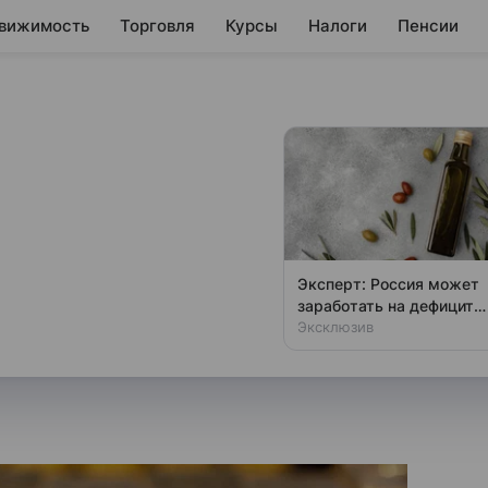
вижимость
Торговля
Курсы
Налоги
Пенсии
превысила $3300
поставкой в июне на бирже
Эксперт: Россия может
кой товарной биржи) впервые
заработать на дефиците
оливкового масла
Эксклюзив
 за тройскую унцию.