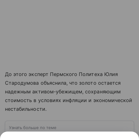
До этого эксперт Пермского Политеха Юлия
Стародумова объяснила, что золото остается
надежным активом-убежищем, сохраняющим
стоимость в условиях инфляции и экономической
нестабильности.
Узнать больше по теме
Что такое инфляция: причины и