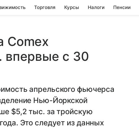
вижимость
Торговля
Курсы
Налоги
Пенсии
а Comex
. впервые с 30
оимость апрельского фьючерса
азделение Нью-Йоркской
е $5,2 тыс. за тройскую
года. Это следует из данных