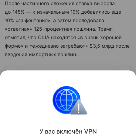
После частичного сложения ставка выросла
до 145% — к изначальным 10% добавились еще
10% «за фентанил», а затем последовала
«ответная» 125-процентная пошлина. Трамп
отметил, что США находятся «в очень хорошей
форме» и «ежедневно загребают» $3,5 млрд после
введения импортных пошлин.
Узнать больше по теме
Логистика: как минимизировать
затраты
В статье разбираемся в основах логистики, ее видах
и задачах.
Читать дальше
Поделиться
У вас включ
ён
V
P
N