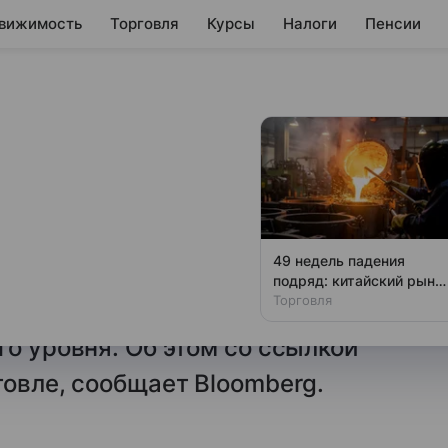
вижимость
Торговля
Курсы
Налоги
Пенсии
ой нефти в Китае
поставок в Индию, что связано
49 недель падения
овного российского
подряд: китайский рыно
стали в глубочайшем
Торговля
продажей покупателям из Китая
кризисе
го уровня. Об этом со ссылкой
говле, сообщает Bloomberg.