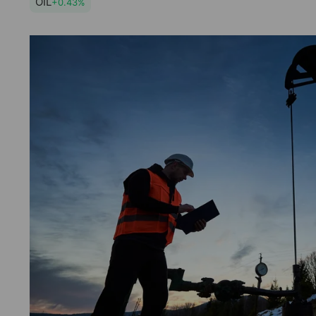
OIL
+0.43%