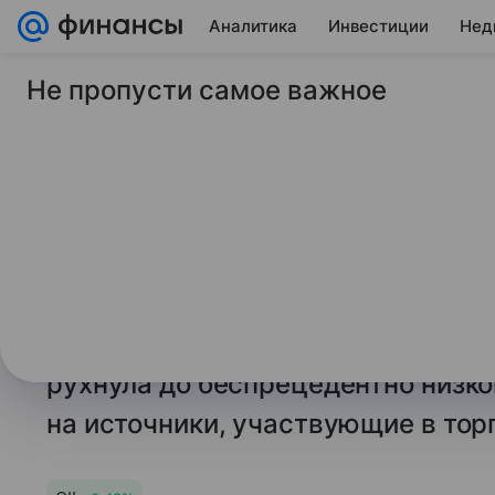
Аналитика
Инвестиции
Нед
Не пропусти самое важное
22 января 2026
Lenta.Ru
Стоимость российск
рухнула
Из-за существенного сокращения 
с санкциями США, стоимость осн
экспортного сорта нефти Urals с 
рухнула до беспрецедентно низко
на источники, участвующие в тор