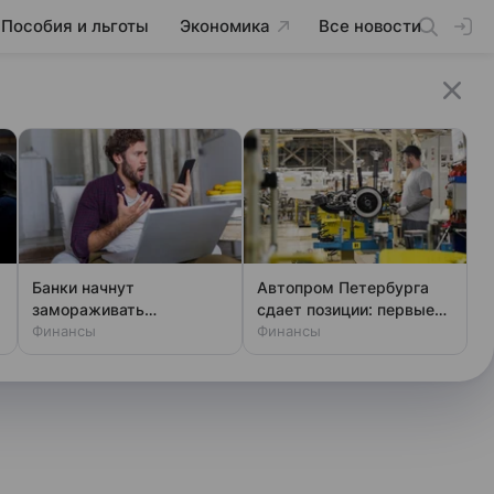
Пособия и льготы
Экономика
Все новости
Банки начнут
Автопром Петербурга
к
замораживать
сдает позиции: первые
переводы: новые
Финансы
потери за три года
Финансы
правила для всех