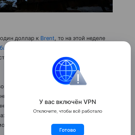
в один доллар к
Brent
, то на этой неделе
баррель
. При этом
экспорт
Urals идет
есть стоимость доставки отнимает более
свободившихся российских баррелях,
анкерах, превысил 13 миллионов
У вас включ
ён
V
P
N
внем как минимум за последнее
Отключите, чтобы всё работало
аходится в Аравийском море, а пятая
море.
Готово