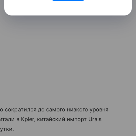
ю сократился до самого низкого уровня
тали в Kpler, китайский импорт Urals
утки.