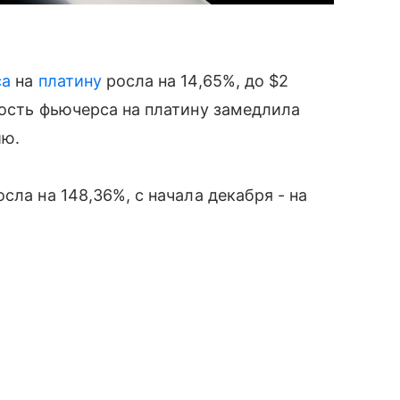
са
на
платину
росла на 14,65%, до $2
мость фьючерса на платину замедлила
ию.
сла на 148,36%, с начала декабря - на