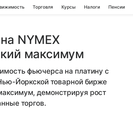
вижимость
Торговля
Курсы
Налоги
Пенсии
 на NYMEX
ский максимум
оимость фьючерса на платину с
 Нью-Йоркской товарной бирже
максимум, демонстрируя рост
анные торгов.